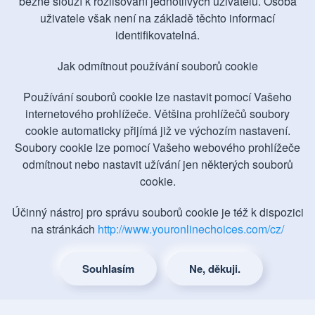
Finská sauna s
běžně slouží k rozlišování jednotlivých uživatelů. Osoba
uživatele však není na základě těchto informací
posezením – pro 4-
identifikovatelná.
Jak odmítnout používání souborů cookie
8 lidí
Používání souborů cookie lze nastavit pomocí Vašeho
internetového prohlížeče. Většina prohlížečů soubory
Víte že díky sauně spalujete tuky a
cookie automaticky přijímá již ve výchozím nastavení.
Soubory cookie lze pomocí Vašeho webového prohlížeče
dostáváte z těla škodlivé látky?
odmítnout nebo nastavit užívání jen některých souborů
cookie.
To věděli již naši předci v 11. století, proto to také
Účinný nástroj pro správu souborů cookie je též k dispozici
praktikovali. V sauně se Vaše tělo důkladně prohřeje a
na stránkách
http://www.youronlinechoices.com/cz/
mimo jiné napomáhá to i k regeneraci pleti, což ocení
nejenom ženy.
Souhlasím
Ne, děkuji.