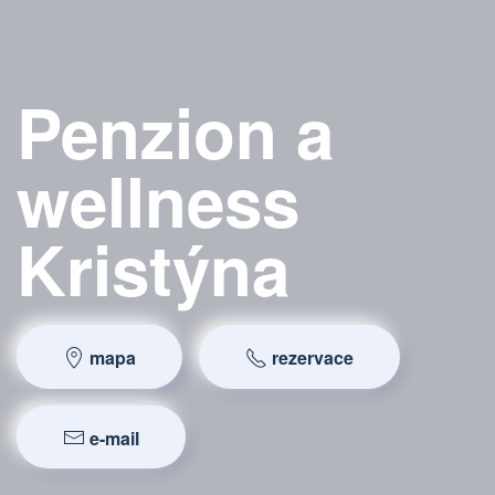
Penzion a
wellness
Kristýna
mapa
rezervace
e-mail