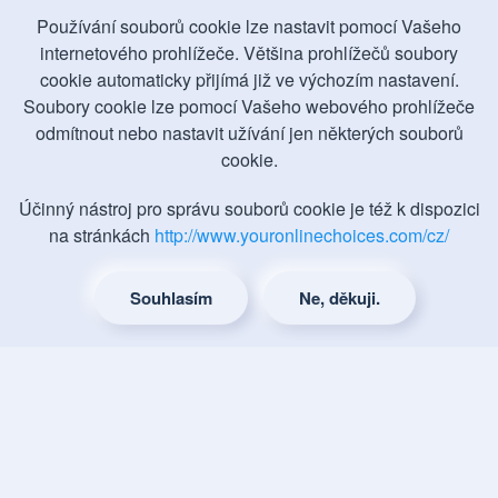
Používání souborů cookie lze nastavit pomocí Vašeho
internetového prohlížeče. Většina prohlížečů soubory
cookie automaticky přijímá již ve výchozím nastavení.
Soubory cookie lze pomocí Vašeho webového prohlížeče
odmítnout nebo nastavit užívání jen některých souborů
cookie.
Náš penzion i restaurace
Účinný nástroj pro správu souborů cookie je též k dispozici
jsou otevřeny po celý rok
na stránkách
http://www.youronlinechoices.com/cz/
Souhlasím
Ne, děkuji.
Wellness penzion Kristýna -
Áčko
Penzión je součástí areálu Autokempu
KRISTÝNA a. s. Žitavská 745, 463 34 Hrádek nad
Nisou Česká republika